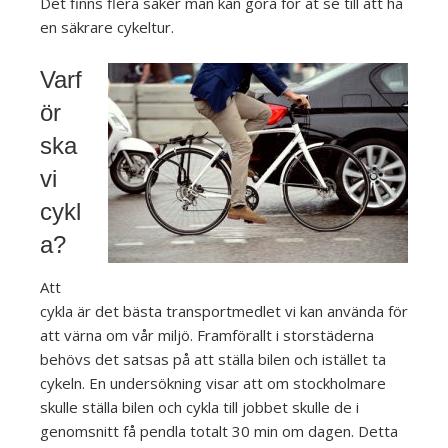
Det finns flera saker man kan göra för at se till att ha
en säkrare cykeltur.
Varf
ör
ska
vi
cykl
a?
Att
cykla är det bästa transportmedlet vi kan använda för
att värna om vår miljö. Framförallt i storstäderna
behövs det satsas på att ställa bilen och istället ta
cykeln. En undersökning visar att om stockholmare
skulle ställa bilen och cykla till jobbet skulle de i
genomsnitt få pendla totalt 30 min om dagen. Detta