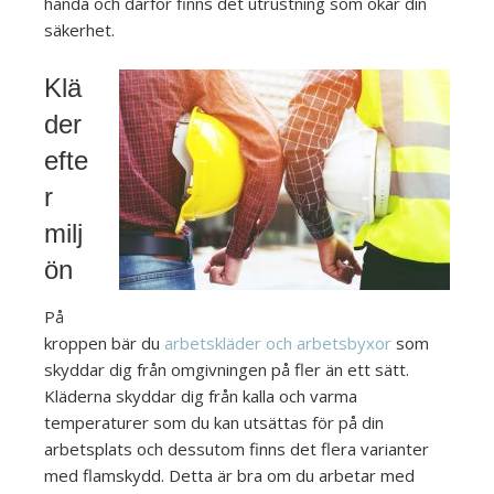
hända och därför finns det utrustning som ökar din
säkerhet.
Klä
der
efte
r
milj
ön
På
kroppen bär du
arbetskläder och arbetsbyxor
som
skyddar dig från omgivningen på fler än ett sätt.
Kläderna skyddar dig från kalla och varma
temperaturer som du kan utsättas för på din
arbetsplats och dessutom finns det flera varianter
med flamskydd. Detta är bra om du arbetar med