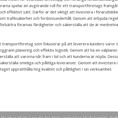
rarna spelar en avgörande roll för ett transportföretags framgång
och effektivt sätt. Därför är det viktigt att investera i förarutbildni
m trafiksäkerhet och fordonsunderhåll. Genom att erbjuda regel
 förbättra förarnas färdigheter och säkerställa att de är medvetn
ett transportföretag som fokuserar på att leverera kunders varor ö
grann planering och effektiv logistik. Genom att ha en välplanera
rställa att varorna når fram i tid och att kunderna är nöjda. Des
säkerställa smidiga och pålitliga leveranser. Genom att investera 
taget upprätthålla hög kvalitet och pålitlighet i sin verksamhet.
Copyright © 2026
Geomatiknyheter.se
.