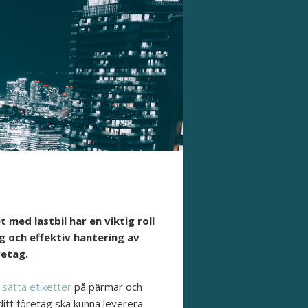
 med lastbil har en viktig roll
 och effektiv hantering av
retag.
h
sätta etiketter
på pärmar och
 ditt företag ska kunna leverera