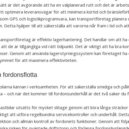
 sätt är det avgörande att ha en välplanerad rutt och det är arbet
att optimera leveransvägar för att minimera körtid och bränslefö
som GPS och logistikprogramvara, kan transportföretag planera o
. Detta hjälper till att säkerställa att varorna når fram i tid och a
transportföretag är effektiv lagerhantering. Det handlar om att ha
tt de är tillgängliga vid rätt tidpunkt. Det är viktigt att ha bra ko
ranser. Genom att använda lagerstyrningssystem kan företaget ha 
ymmet för att maximera effektiviteten.
 fordonsflotta
ilarna kärnan i verksamheten. För att säkerställa smidiga och pålit
ta – och när det kommer till fordonsunderhåll är det två saker du 
astbilar utsätts för mycket slitage genom att köra långa sträckor o
iktigt att utföra regelbundna servicekontroller och underhåll. Detta
ktion och allmän kontroll av fordonets funktioner. Genom att föl
nska risken för oväntade driftstopp och förlänga fordonslivslängd