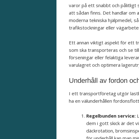
varor på ett snabbt och pålitligt
att sådan finns. Det handlar om 
moderna tekniska hjälpmedel, så
trafikstockningar eller vägarbeten
Ett annan viktigt aspekt för ett 
som ska transporteras och se till a
förseningar eller felaktiga leve
varulagret och optimera lagerutr
Underhåll av fordon och
I ett transportföretag utgör lastb
ha en välunderhållen fordonsflot
Regelbunden service:
L
dem i gott skick är det v
däckrotation, bromsinspe
för underhåll kan man mi