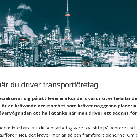
när du driver transportföretag
aliserar sig på att leverera kunders varor över hela landet
t är en krävande verksamhet som kräver noggrann planering
a överväganden att ha i åtanke när man driver ett sådant fö
nnebär inte bara att du som arbetsgivare ska sitta på kontoret oc
chaufförer. Nej, det kräver mer än så och framförallt planering. Om