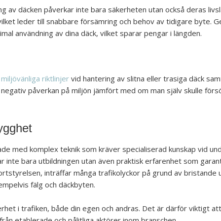
g av däcken påverkar inte bara säkerheten utan också deras livsl
vilket leder till snabbare försämring och behov av tidigare byte
imal användning av dina däck, vilket sparar pengar i längden.
t
miljövänliga riktlinjer
vid hantering av slitna eller trasiga däck sa
ad negativ påverkan på miljön jämfört med om man själv skulle för
ygghet
erade med komplex teknik som kräver specialiserad kunskap vid u
r inte bara utbildningen utan även praktisk erfarenhet som garanter
portstyrelsen, inträffar många trafikolyckor på grund av bristande u
pelvis fälg och däckbyten.
rhet i trafiken, både din egen och andras. Det är därför viktigt 
r från etablerade och pålitliga aktörer inom branschen.