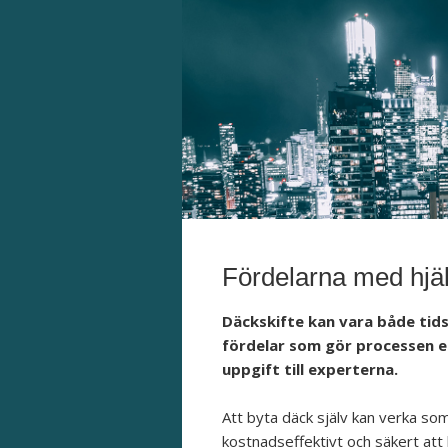
Fördelarna med hjäl
Däckskifte kan vara både tid
fördelar som gör processen en
uppgift till experterna.
Att byta däck själv kan verka som
kostnadseffektivt och säkert att