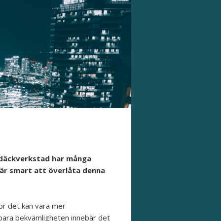
l däckverkstad har många
 är smart att överlåta denna
för det kan vara mer
ara bekvämligheten innebär det