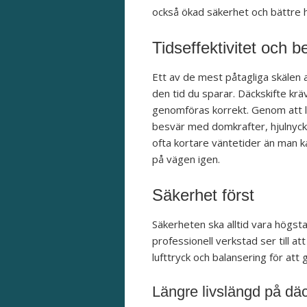
också ökad säkerhet och bättre h
Tidseffektivitet och 
Ett av de mest påtagliga skälen 
den tid du sparar. Däckskifte krä
genomföras korrekt. Genom att lä
besvär med domkrafter, hjulnyc
ofta kortare väntetider än man kan
på vägen igen.
Säkerhet först
Säkerheten ska alltid vara högsta 
professionell verkstad ser till 
lufttryck och balansering för at
Längre livslängd på dä