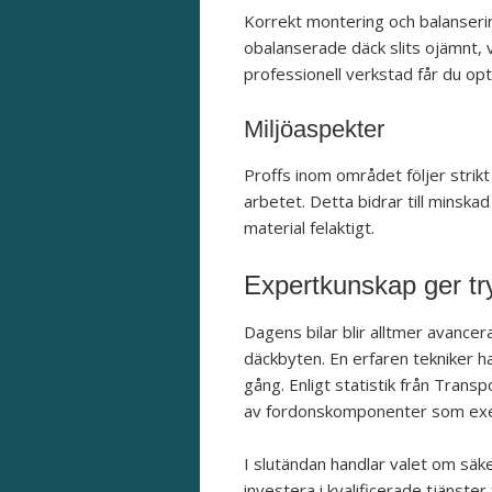
Korrekt montering och balanserin
obalanserade däck slits ojämnt, 
professionell verkstad får du opt
Miljöaspekter
Proffs inom området följer strik
arbetet. Detta bidrar till minsk
material felaktigt.
Expertkunskap ger tr
Dagens bilar blir alltmer avanc
däckbyten. En erfaren tekniker ha
gång. Enligt statistik från Trans
av fordonskomponenter som exem
I slutändan handlar valet om säke
investera i kvalificerade tjänste