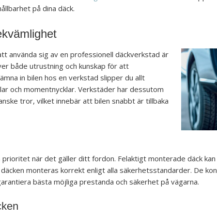
ållbarhet på dina däck.
bekvämlighet
att använda sig av en professionell däckverkstad är
ver både utrustning och kunskap för att
mna in bilen hos en verkstad slipper du allt
klar och momentnycklar. Verkstäder har dessutom
ske tror, vilket innebär att bilen snabbt är tillbaka
prioritet när det gäller ditt fordon. Felaktigt monterade däck kan le
att däcken monteras korrekt enligt alla säkerhetsstandarder. De ko
t garantiera bästa möjliga prestanda och säkerhet på vägarna.
cken